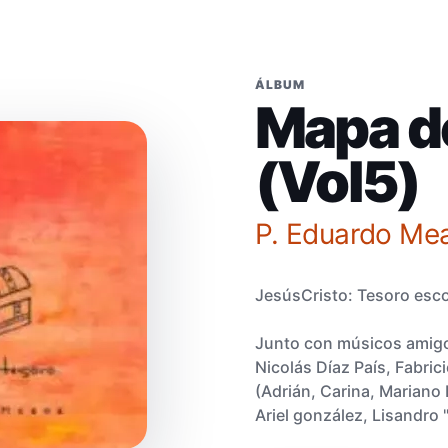
ÁLBUM
Mapa d
(Vol5)
P. Eduardo Me
JesúsCristo: Tesoro esc
Junto con músicos amigos:
Nicolás Díaz País, Fabric
(Adrián, Carina, Mariano
Ariel gonzález, Lisandro