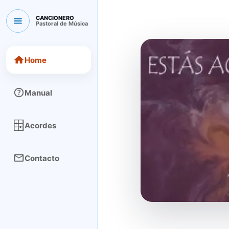
CANCIONERO
Pastoral de Música
CANCIONERO Pastoral de Música
Home
Manual
Acordes
Contacto