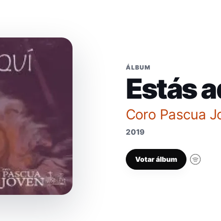
ÁLBUM
Estás a
Coro Pascua J
2019
Votar álbum