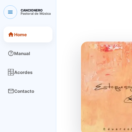
CANCIONERO
Pastoral de Música
CANCIONERO Pastoral de Música
Home
Manual
Acordes
Contacto