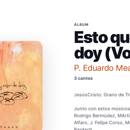
ÁLBUM
Esto qu
doy (Vo
P. Eduardo Me
3 cantos
JesúsCristo: Grano de Tr
Junto con estos músicos a
Rodrigo Bermúdez, MArtín
Alfaro, J. Felipe Corso, 
Bardach