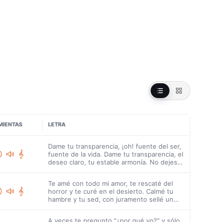
MIENTAS
LETRA
Dame tu transparencia, ¡oh! fuente del ser,
fuente de la vida. Dame tu transparencia, el
deseo claro, tu estable armonía. No dejes
que preocupen mi alma en exceso, las
nubes que tienen que cruzar mi cielo.
Te amé con todo mi amor, te rescaté del
Dame ojos limpios, corazón más creyente y
horror y te curé en el desierto. Calmé tu
más bueno. Dame tu transparencia, ¡oh!
hambre y tu sed, con juramento sellé un
fuente de todo, fuente de hermosura.
pacto de amor eterno. Oh, ¿por qué
Dame tu transparencia, creativas mis
entonces te rebelaste? Fueron sordos a mi
manos, mansas y seguras. Lava mi corazón
A veces te pregunto "¿por qué yo?" y sólo