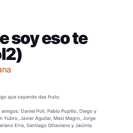
e soy eso te
l2)
ana
igo que cayendo das fruto.
migos: Daniel Poli, Pablo Pupillo, Diego y
 Yubro, Javier Aguilar, Maxi Magro, Jorge
Mariano Erra, Santiago Ottaviano y Jacinta