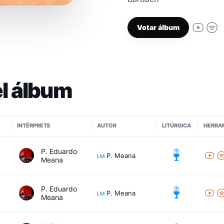
Votar álbum
l álbum
INTÉRPRETE
AUTOR
LITÚRGICA
HERRA
P. Eduardo
0
P. Meana
LM
Meana
P. Eduardo
0
P. Meana
LM
Meana