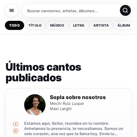
TODO
TÍTULO
MÚSICO
LETRA
ARTISTA
ÁLBUM
Cancionero Pastoral de Músic
Últimos cantos
publicados
1
Sopla sobre nosotros
Mechi Ruiz Luque
Maxi Larghi
Estamos aquí, Señor, reunidos en tu nombre.
Anhelamos tu presencia, te necesitamos. Somos un
solo corazón, una voz que te llama hoy. Envía tu