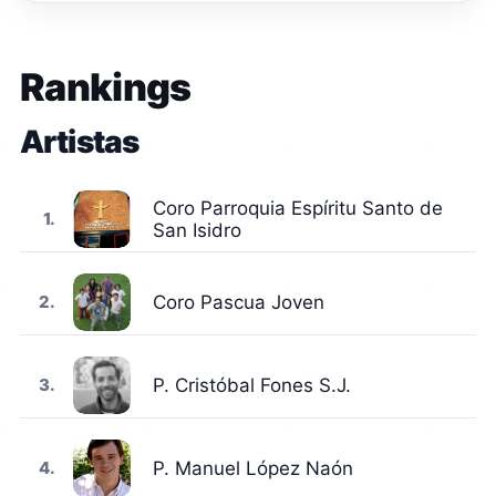
mis heridas Reconforta mi alma Lava mis pecados
Renueva mi gracia Quedate quedate Espíritu Santo
Quedate quedate Espíritu Santo Quédate Espíritu de
Dios Quedate, quemanos con tu amor
Rankings
Coro Parroquia Espíritu Santo de
1.
San Isidro
2.
Coro Pascua Joven
3.
P. Cristóbal Fones S.J.
4.
P. Manuel López Naón