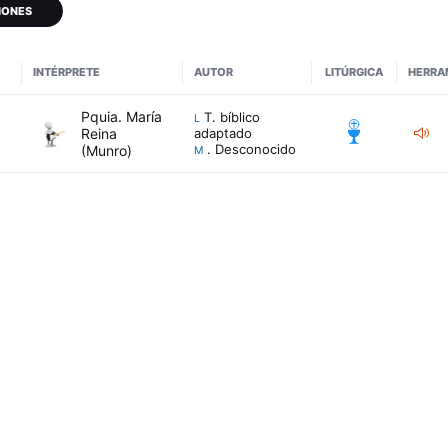
IONES
INTÉRPRETE
AUTOR
LITÚRGICA
HERRA
Pquia. María
T. bíblico
L
0
Reina
adaptado
. Desconocido
(Munro)
M