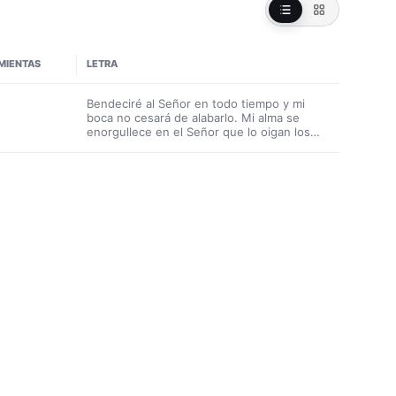
MIENTAS
LETRA
Bendeciré al Señor en todo tiempo y mi
boca no cesará de alabarlo. Mi alma se
enorgullece en el Señor que lo oigan los
humildes y se alegren Prueben qué bueno
es el Señor, hagan la prueba y veanlo.
Dichoso es el que busca en él refugio.
Engrandezcan conmigo al Señor,
ensalcemos todos su Nombre. Yo busqué
al Señor y me dio una respuesta, me libró
de todos mis temores. (Igual que primera
estrofa) El pobre gritó y lo oyó el Señor, lo
libró de todas sus angustias. Amen al
Señor todos sus fieles, pues nada le falta al
que lo ama. (Igual que segunda estrofa)
Guarda tu lengua del mal y tus labios de la
mentira, evita el mal y realiza el bien. A los
justos, Dios los guía y escucha sus
clamores, el Señor es fuerza de los
afligidos.