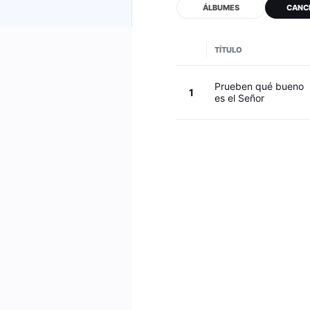
ÁLBUMES
CANC
TÍTULO
Prueben qué bueno
1
es el Señor