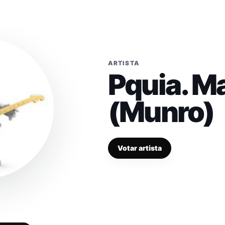
ARTISTA
Pquia. Ma
(Munro)
Votar artista