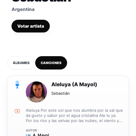
Argentina
Votar artista
ÁLBUMES
CANCIONES
0
Aleluya (A Mayol)
Sebastián
Aleluya Por este sol que nos alumbra por la sal que
da gusto y sabor por el agua cristalina Ale lu ya.
Por los ríos y las selvas por las nubes, el viento y
el mar por la noche y su misterio Aleluya Aleluya,
Aleluya Sol7 por la amistad entre los hombres la
A. Mayol
LM