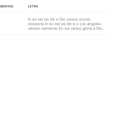
MIENTAS
LETRA
In ex cel sis De o Glo ooooo ooooo
oooooria In ex cel sis De e o Los ángeles
vienen cantando En los cielos gloria a Dios
A los hombres paz en la tierra Canta la voz
celestial Con los cielos alabemos, Al eterno
Rey cantemos A Jesús que es nuestro bien
Con el coro de Belén Canta la voz celestial
En los cielos gloria a Dios In ex cel sis De o
Glo ooooo ooooo oooooria In ex cel sis De
e o