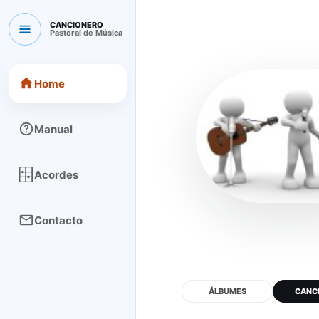
CANCIONERO
Pastoral de Música
CANCIONERO Pastoral de Música
Home
Manual
Acordes
Contacto
ÁLBUMES
CANC