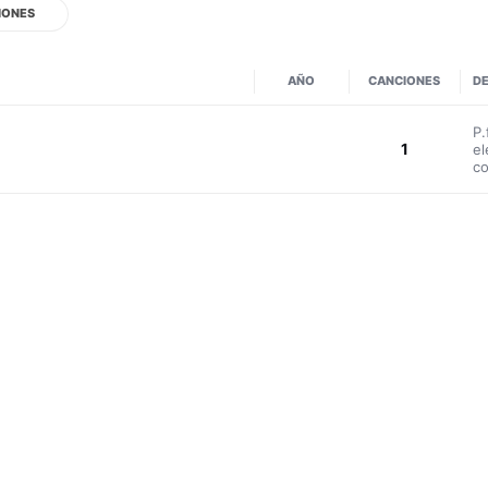
IONES
AÑO
CANCIONES
DE
P.
1
el
co