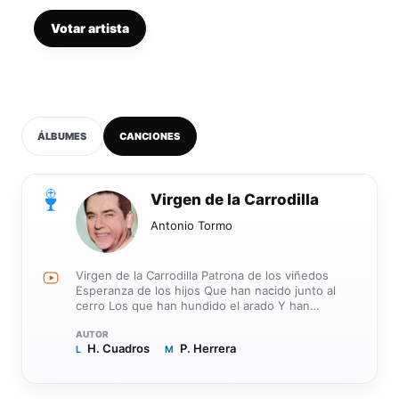
Votar artista
ÁLBUMES
CANCIONES
0
Virgen de la Carrodilla
Antonio Tormo
Virgen de la Carrodilla Patrona de los viñedos
Esperanza de los hijos Que han nacido junto al
cerro Los que han hundido el arado Y han
cultivado su suelo Te piden que los ampares
Patrona de los viñedos Te piden que los ampares
H. Cuadros
P. Herrera
L
Patrona de los viñedos En las viñas de mi tierra
M
Hay un recuerdo querido En cada hilera un amor
En cada surco un suspiro En cada hoja una
esperanza Y la esperanza en racimos Virgen de la