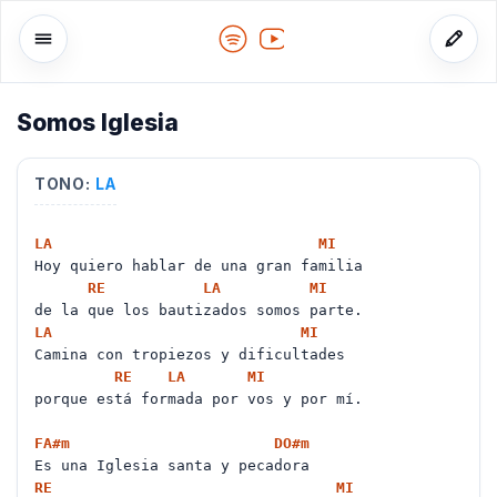
Somos Iglesia
o
TONO:
LA
LA
MI
Hoy quiero hablar de una gran familia
RE
LA
MI
de la que los bautizados somos parte.
LA
MI
Camina con tropiezos y dificultades
RE
LA
MI
porque está formada por vos y por mí.
FA#
m
DO#
m
Es una Iglesia santa y pecadora
RE
MI