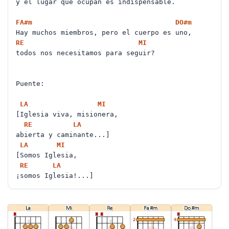
y el lugar que ocupan es indispensable.
FA#
m
DO#
m
Hay muchos miembros, pero el cuerpo es uno,
RE
MI
todos nos necesitamos para seguir?
Puente:
LA
MI
[Iglesia viva, misionera,
RE
LA
abierta y caminante...]
LA
MI
[Somos Iglesia,
RE
LA
¡somos Iglesia!...]