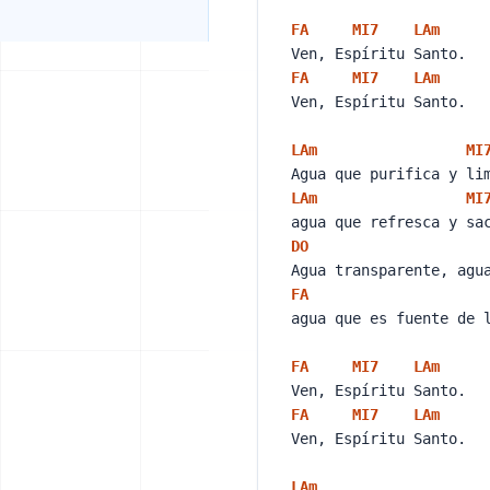
FA
MI
7
LA
m
Ven, Espíritu Santo.
FA
MI
7
LA
m
Ven, Espíritu Santo.
LA
m
MI
Agua que purifica y li
LA
m
MI
agua que refresca y sa
DO
Agua transparente, agu
FA
agua que es fuente de 
FA
MI
7
LA
m
Ven, Espíritu Santo.
FA
MI
7
LA
m
Ven, Espíritu Santo.
LA
m