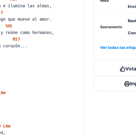
Misa
a e ilumina las almas,
Enví
I
7
ego que mueve al amor.
Bau
SOL
Sacramento
 y reúne como hermanos,
Con
MI
7
o corazón...
Ver todas las etiq
Vota
Im
LA
m
,
a.
O
LA
m
sed,