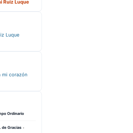
hi Ruiz Luque
iz Luque
a mi corazón
po Ordinario
·
 de Gracias