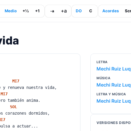
+a
Medio
+½
+1
DO
C
Acordes
Scr
-a
vida
LETRA
Mechi Ruiz Lu
MÚSICA
MI
7
Mechi Ruiz Lu
e y renueva nuestra vida,
MI
7
LETRA Y MÚSICA
ero también anima.
Mechi Ruiz Lu
SOL
os corazones dormidos,
MI
7
VERSIONES DISPO
pulsa a actuar...