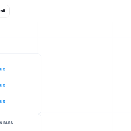
oll
que
que
que
NIBLES