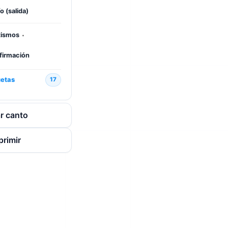
o (salida)
·
tismos
firmación
uetas
17
r canto
primir