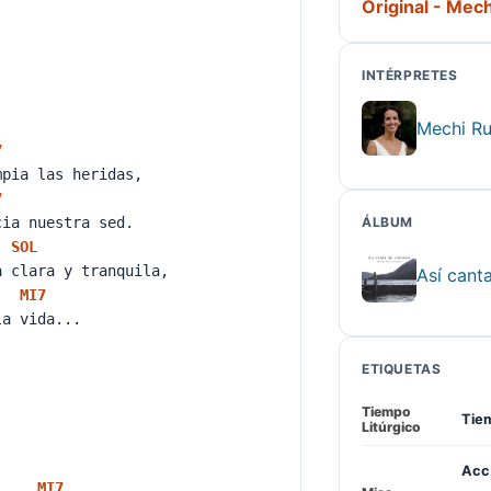
Original - Mec
INTÉRPRETES
Mechi Ru
7
mpia las heridas,
7
cia nuestra sed.
ÁLBUM
SOL
a clara y tranquila,
Así cant
MI
7
la vida...
ETIQUETAS
Tiempo
Tiem
Litúrgico
Acc.
MI
7