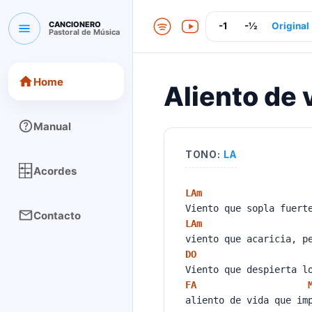
CANCIONERO
-1
-½
Original
Pastoral de Música
CANCIONERO Pastoral de Música
Home
Aliento de 
Manual
TONO:
LA
Acordes
LA
m
Viento que sopla fuert
Contacto
LA
m
viento que acaricia, p
DO
Viento que despierta l
FA
aliento de vida que im