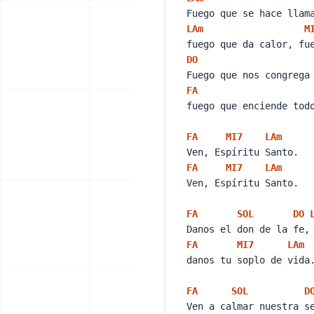
Fuego que se hace llam
LA
m
M
fuego que da calor, fu
DO
Fuego que nos congrega
FA
fuego que enciende tod
FA
MI
7
LA
m
Ven, Espíritu Santo.
FA
MI
7
LA
m
Ven, Espíritu Santo.
FA
SOL
DO
Danos el don de la fe
FA
MI
7
LA
m
danos tu soplo de vid
FA
SOL
D
Ven a calmar nuestra 