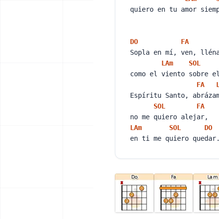
quiero en tu amor siem
DO
FA
Sopla en mí, ven, llé
LA
m
SOL
como el viento sobre 
FA
Espíritu Santo, abráz
SOL
FA
no me quiero alejar,
LA
m
SOL
DO
en ti me quiero quedar