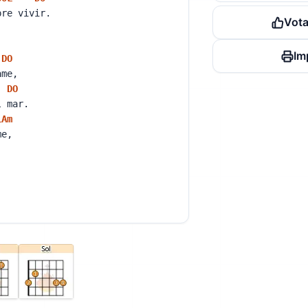
pre vivir.
Vota
Im
DO
name,
DO
el mar.
LA
m
ame,
.