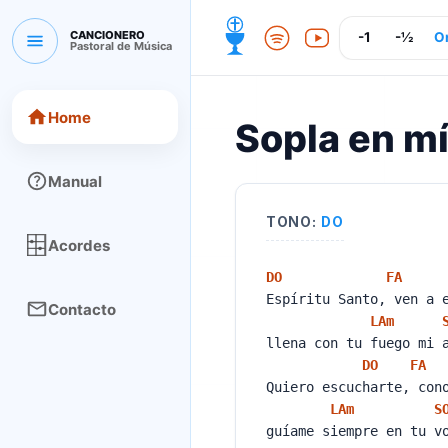
CANCIONERO
-1
-½
Or
Pastoral de Música
CANCIONERO Pastoral de Música
Home
Sopla en m
Manual
TONO:
DO
Acordes
DO
FA
Espíritu Santo, ven a 
Contacto
LA
m
llena con tu fuego mi 
DO
FA
Quiero escucharte, con
LA
m
S
guíame siempre en tu v