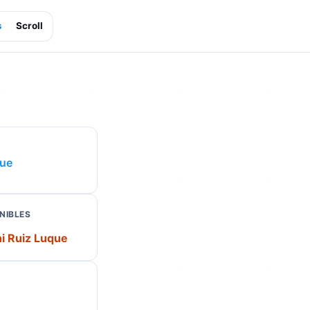
s
Scroll
que
NIBLES
hi Ruiz Luque