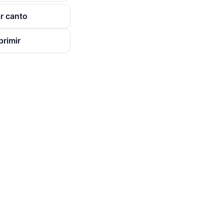
r canto
primir