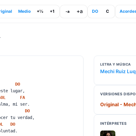
+a
iginal
Medio
+½
+1
DO
C
Acorde
-a
í
LETRA Y MÚSICA
Mechi Ruiz Lu
DO
este lugar,
VERSIONES DISPO
SOL
FA
Original - Mec
alma, mi ser.
DO
ocer tu verdad,
INTÉRPRETES
OL
DO
oluntad.