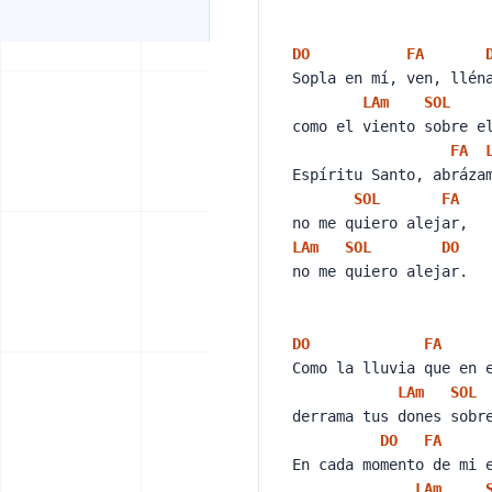
DO
FA
Sopla en mí, ven, llé
LA
m
SOL
como el viento sobre 
FA
Espíritu Santo, abráz
SOL
FA
no me quiero alejar,
LA
m
SOL
DO
no me quiero alejar.
DO
FA
Como la lluvia que en 
LA
m
SOL
derrama tus dones sob
DO
FA
En cada momento de mi
LA
m