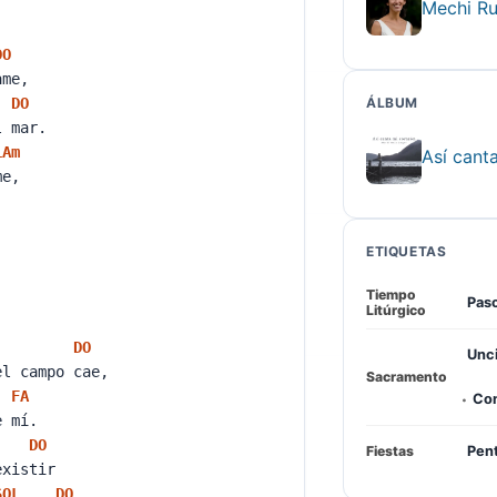
Mechi Ru
DO
name,
DO
ÁLBUM
el mar.
LA
m
Así cant
ame,
ETIQUETAS
Tiempo
Pas
Litúrgico
DO
Unci
el campo cae,
Sacramento
FA
·
Con
re mí.
DO
Fiestas
Pen
 existir
SOL
DO