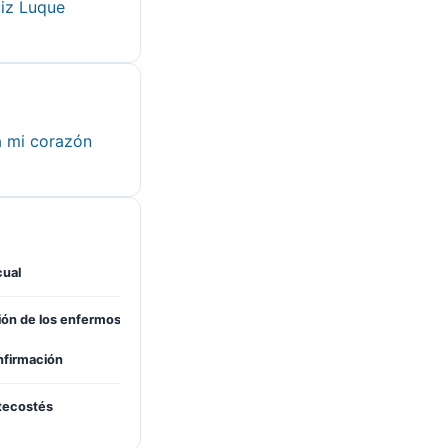
iz Luque
a mi corazón
cual
ón de los enfermos
firmación
tecostés