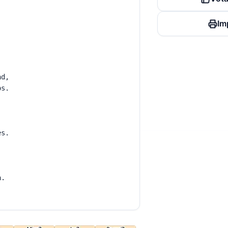
,
Im
.
a,
dad,
íos.
nes.
ía.