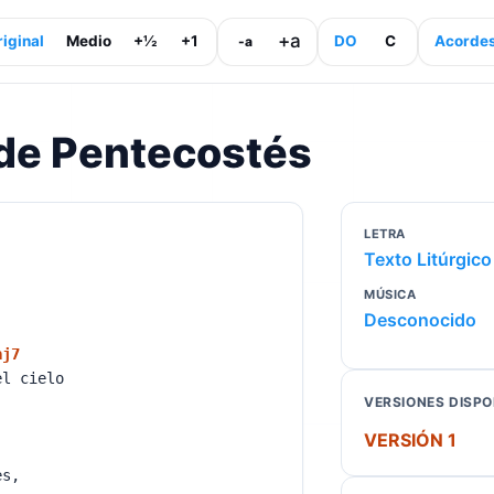
+a
iginal
Medio
+½
+1
DO
C
Acorde
-a
de Pentecostés
LETRA
Texto Litúrgic
MÚSICA
Desconocido
aj7
 cielo
VERSIONES DISPO
VERSIÓN 1
res,