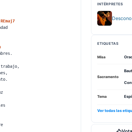
s,
INTÉRPRETES
Descono
RE
maj7
ondad
a
ETIQUETAS
m
ombres.
Misa
Ora
 trabajo,
Bau
ones,
Sacramento
anto.
Con
luz
Tema
Espí
eles
Ver todas las etiq
bre
Vota
.