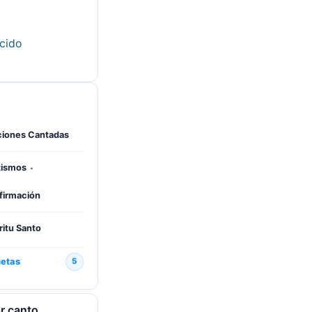
cido
ciones Cantadas
·
tismos
firmación
ritu Santo
uetas
5
r canto