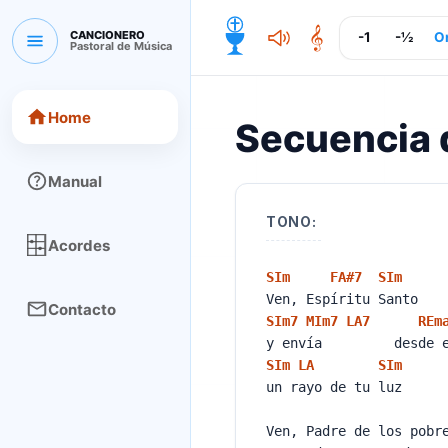
CANCIONERO
-1
-½
Or
Pastoral de Música
CANCIONERO Pastoral de Música
Home
Secuencia 
Manual
TONO:
Acordes
SI
m
FA#
7
SI
m
Ven, Espíritu Santo
Contacto
SI
m7
MI
m7
LA
7
RE
m
y envía desde el
SI
m
LA
SI
m
un rayo de tu luz
Ven, Padre de los pob