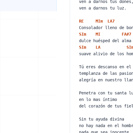
ven a darnos tus done
ven a darnos tu luz.
RE
MI
m
LA
7
Consolador lleno de b
SI
m
MI
FA#
7
dulce huésped del alm
SI
m
LA
SI
suave alivio de los h
Tú eres descanso en el
templanza de las pasi
alegría en nuestro ll
Penetra con tu santa 
en lo mas íntimo
del corazón de tus fi
Sin tu ayuda divina
no hay nada en el hom
nada que sea inocente