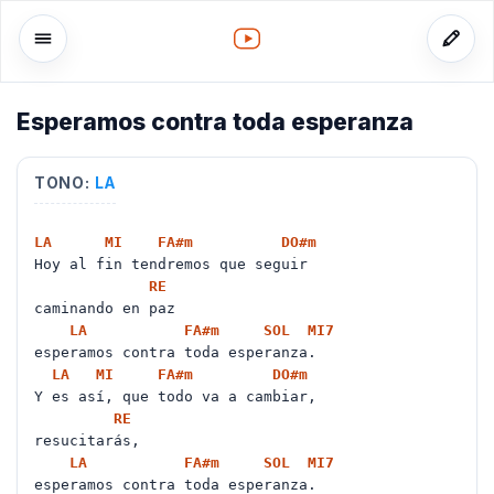
Esperamos contra toda esperanza
o
TONO:
LA
LA
MI
FA#
m
DO#
m
Hoy al fin tendremos que seguir
RE
caminando en paz
LA
FA#
m
SOL
MI
7
esperamos contra toda esperanza.
LA
MI
FA#
m
DO#
m
Y es así, que todo va a cambiar,
RE
resucitarás,
LA
FA#
m
SOL
MI
7
esperamos contra toda esperanza.