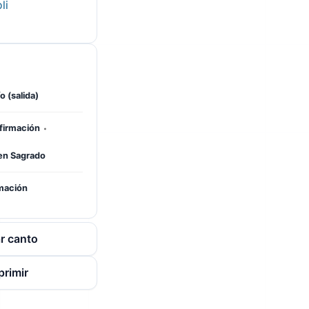
li
o (salida)
·
firmación
en Sagrado
mación
r canto
primir