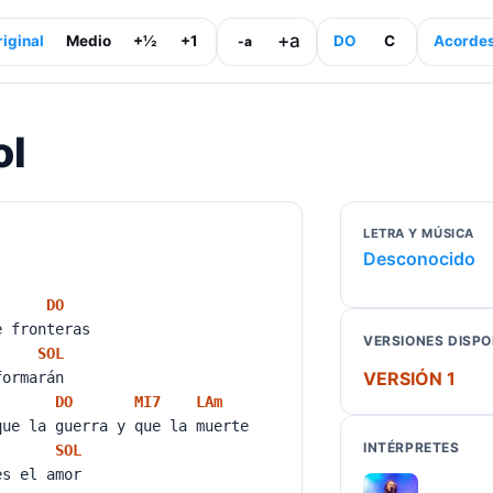
+a
iginal
Medio
+½
+1
DO
C
Acorde
-a
ol
LETRA Y MÚSICA
Desconocido
DO
e fronteras
VERSIONES DISPO
SOL
VERSIÓN 1
formarán
DO
MI
7
LA
m
que la guerra y que la muerte
INTÉRPRETES
SOL
es el amor