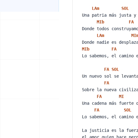
LA
m
SOL
Una patria más justa y
MIb
FA
Donde todos construyam
LA
m
MI
Donde nadie es desplaz
MIb
FA
Lo sabemos, el camino 
FA
SOL
Un nuevo sol se levan
FA
Sobre la nueva civiliz
FA
MI
Una cadena más fuerte 
FA
SOL
Lo sabemos, el camino 
La justicia es la fuer
el amor quien hace pe