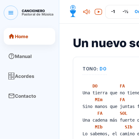
CANCIONERO
-1
-½
Or
Pastoral de Música
CANCIONERO Pastoral de Música
Home
Un nuevo s
Manual
TONO:
DO
Acordes
DO
FA
Una tierra que no tien
Contacto
MI
m
FA
Sino manos que juntas 
FA
SOL
Una cadena más fuerte 
MIb
SIb
Lo sabemos, el camino 