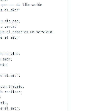
 que nos da liberación
es el amor
su riqueza,
su verdad
que el poder es un servicio
es el amor
on su vida,
on amor,
iente
o,
es el amor.
 con trabajo,
da realizar,
re
egría,
es el amor.