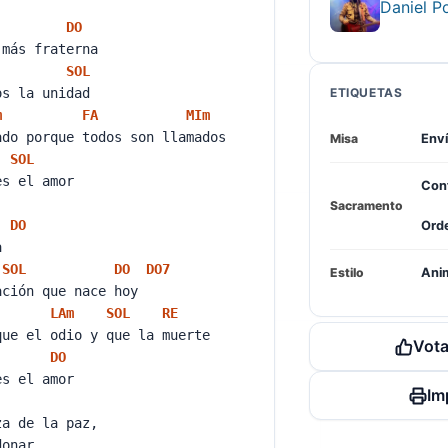
Daniel Po
DO
 más fraterna
SOL
os la unidad
ETIQUETAS
m
FA
MI
m
ado porque todos son llamados
Misa
Enví
SOL
es el amor
Con
Sacramento
DO
Ord
ta
SOL
DO
DO
7
Estilo
Ani
ación que nace hoy
LA
m
SOL
RE
que el odio y que la muerte
Vota
DO
es el amor
Im
za de la paz,
rdonar