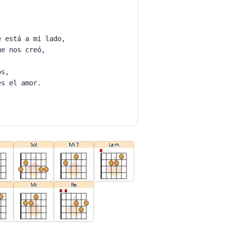
e está a mi lado,
ue nos creó,
nos,
es el amor.