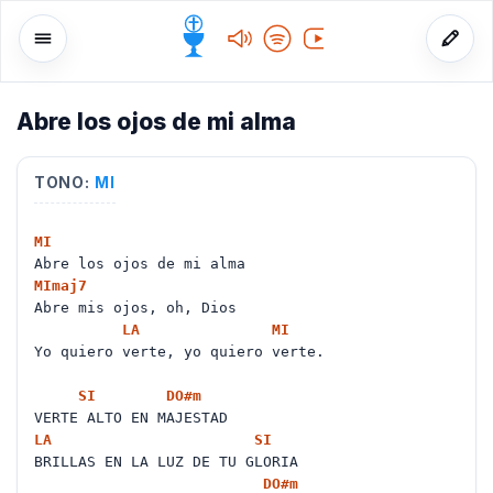
Abre los ojos de mi alma
o
TONO:
MI
MI
Abre los ojos de mi alma
MI
maj7
Abre mis ojos, oh, Dios
LA
MI
Yo quiero verte, yo quiero verte.
SI
DO#
m
VERTE ALTO EN MAJESTAD
LA
SI
BRILLAS EN LA LUZ DE TU GLORIA
DO#
m