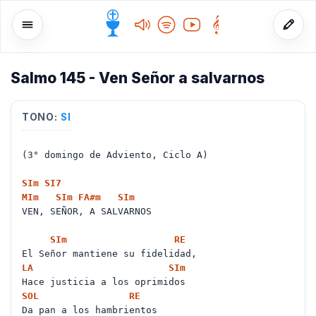
Salmo 145 - Ven Señor a salvarnos
o
TONO:
SI
(3° domingo de Adviento, Ciclo A)
SI
m
SI
7
MI
m
SI
m
FA#
m
SI
m
VEN, SEÑOR, A SALVARNOS
SI
m
RE
El Señor mantiene su fidelidad,
LA
SI
m
Hace justicia a los oprimidos
SOL
RE
Da pan a los hambrientos