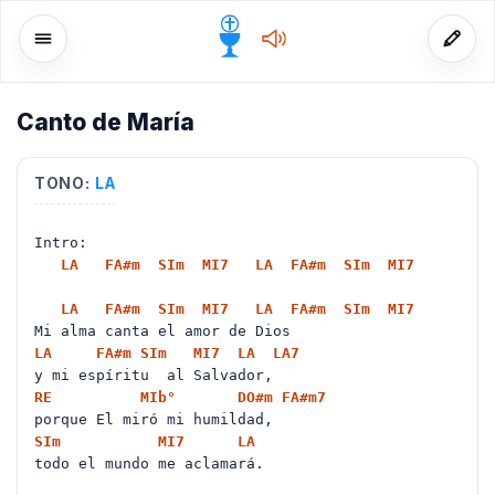
Canto de María
o
TONO:
LA
Intro:
LA
FA#
m
SI
m
MI
7
LA
FA#
m
SI
m
MI
7
LA
FA#
m
SI
m
MI
7
LA
FA#
m
SI
m
MI
7
Mi alma canta el amor de Dios
LA
FA#
m
SI
m
MI
7
LA
LA
7
y mi espíritu al Salvador,
RE
MIb
°
DO#
m
FA#
m7
porque El miró mi humildad,
SI
m
MI
7
LA
todo el mundo me aclamará.