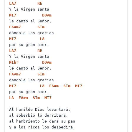
LA
7
RE
Y la Virgen santa
MI
7
DO#
m
le cantó al Señor,
FA#
m7
SI
m
dándole las gracias
MI
7
LA
por su gran amor.
LA
7
RE
Y la Virgen santa
MIb
°
DO#
m
le cantó al Señor,
FA#
m7
SI
m
dándole las gracias
MI
7
LA
FA#
m
SI
m
MI
7
por su gran amor.
LA
FA#
m
SI
m
MI
7
Al humilde Dios levantará,
al soberbio lo derribará,
al hambriento le dará su pan
y a los ricos los despedirá.