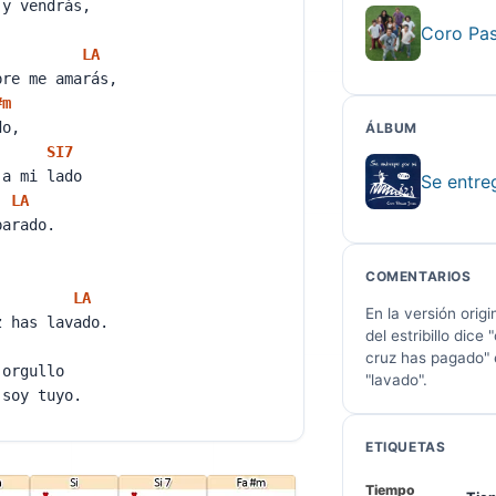
 y vendrás,
Coro Pa
LA
pre me amarás,
#
m
ado,
ÁLBUM
SI
7
 a mi lado
Se entre
LA
eparado.
COMENTARIOS
LA
En la versión origi
z has lavado.
del estribillo dice
cruz has pagado" 
 orgullo
"lavado".
 soy tuyo.
ETIQUETAS
Tiempo