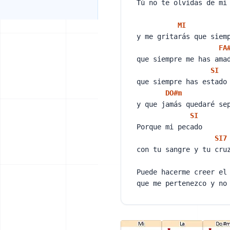
Tú no te olvidas de mí
MI
y me gritarás que siem
FA
que siempre me has am
SI
que siempre has estado
DO#
m
y que jamás quedaré s
SI
Porque mi pecado
SI
7
con tu sangre y tu cru
Puede hacerme creer el
que me pertenezco y no