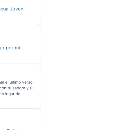
scua Joven
gó por mí
nal el último verso
 "con tu sangre y tu
en lugar de