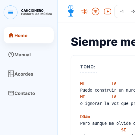
CANCIONERO
-1
-
Pastoral de Música
CANCIONERO Pastoral de Música
Home
Siempre m
Manual
TONO:
Acordes
MI
LA
Puedo construir un mur
Contacto
MI
LA
o ignorar la voz que p
DO#
m
Pero aunque me olvide
SI