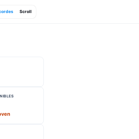
cordes
Scroll
NIBLES
oven