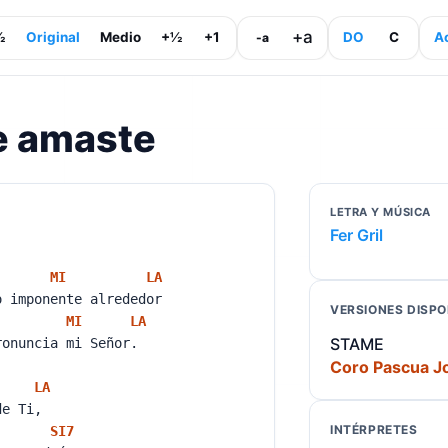
+a
½
Original
Medio
+½
+1
DO
C
A
-a
e amaste
LETRA Y MÚSICA
Fer Gril
MI
LA
o imponente alrededor
VERSIONES DISPO
MI
LA
STAME
ronuncia mi Señor.
Coro Pascua J
LA
 de Ti,
INTÉRPRETES
SI
7