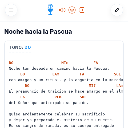
Noche hacia la Pascua
o
TONO:
DO
DO
MI
m
FA
Noche tan deseada en camino hacia la Pascua,
DO
LA
m
FA
SOL
con amigos y un ritual, y la angustia en la mirada.
DO
MI
7
LA
m
El preanuncio de traición se hace amargo en el alma
FA
RE
m
SOL
del Señor que anticipaba su pasión.
Quiso ardientemente celebrar su sacrificio
y dejar ya preparado el misterio de su muerte.
Es su sangre derramada, es su cuerpo entregado