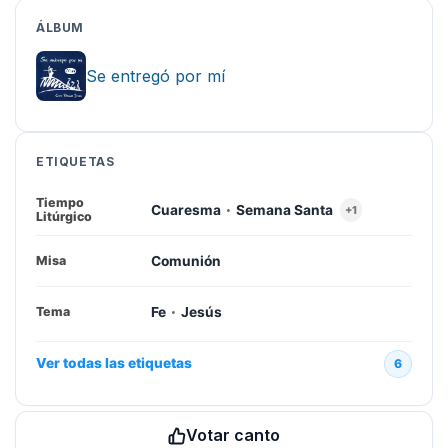
ÁLBUM
Se entregó por mí
ETIQUETAS
Tiempo
·
Cuaresma
Semana Santa
+1
Litúrgico
Comunión
Misa
·
Fe
Jesús
Tema
Ver todas las etiquetas
6
Votar canto