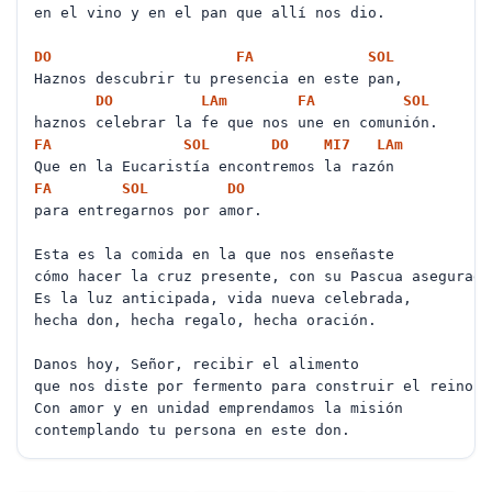
en el vino y en el pan que allí nos dio.
DO
FA
SOL
Haznos descubrir tu presencia en este pan,
DO
LA
m
FA
SOL
haznos celebrar la fe que nos une en comunión.
FA
SOL
DO
MI
7
LA
m
Que en la Eucaristía encontremos la razón
FA
SOL
DO
para entregarnos por amor.
Esta es la comida en la que nos enseñaste
cómo hacer la cruz presente, con su Pascua asegurad
Es la luz anticipada, vida nueva celebrada,
hecha don, hecha regalo, hecha oración.
Danos hoy, Señor, recibir el alimento
que nos diste por fermento para construir el reino.
Con amor y en unidad emprendamos la misión
contemplando tu persona en este don.