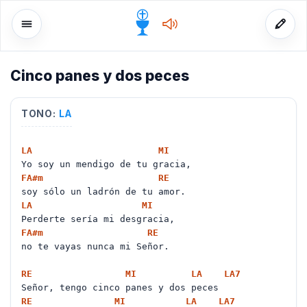
Cinco panes y dos peces
o
TONO:
LA
LA
MI
Yo soy un mendigo de tu gracia,
FA#
m
RE
soy sólo un ladrón de tu amor.
LA
MI
Perderte sería mi desgracia,
FA#
m
RE
no te vayas nunca mi Señor.
RE
MI
LA
LA
7
Señor, tengo cinco panes y dos peces
RE
MI
LA
LA
7