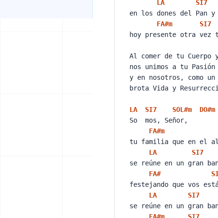
LA
SI
7
en los dones del Pan y
FA#
m
SI
7
hoy presente otra vez 
Al comer de tu Cuerpo 
nos unimos a tu Pasió
y en nosotros, como un
brota Vida y Resurrecc
LA
SI
7
SOL#
m
DO#
m
So mos, Señor,
FA#
m
tu familia que en el 
LA
SI
7
se reúne en un gran b
FA#
S
festejando que vos es
LA
SI
7
se reúne en un gran b
FA#
m
SI
7