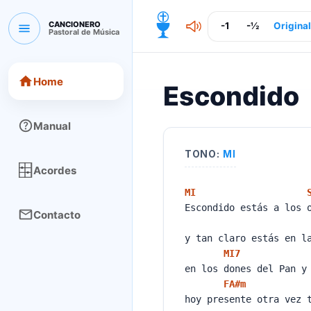
CANCIONERO
-1
-½
Original
Pastoral de Música
CANCIONERO Pastoral de Música
Home
Escondido
Manual
TONO:
MI
Acordes
MI
Escondido estás a los
Contacto
y tan claro estás en 
MI
7
en los dones del Pan y
FA#
m
hoy presente otra vez 