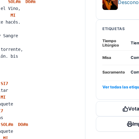
Descono
SOL#
m
DO#
m
 el Vino,
MI
te hacés.
ETIQUETAS
y Sangre
Tiempo
n
Tiem
Litúrgico
 torrente,
ión. bis
Misa
Com
Sacramento
Com
SI
7
Ver todas las etiq
altar
MI
anquete
Vota
I
7
tás
Im
SOL#
m
DO#
m
anquete
MI