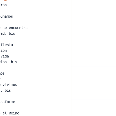
ndrás.
reunamos
o se encuentra
dad. bis
s fiesta
cción
e Vida
Dios. bis
emos
ar
e vivimos
az. bis
ansforme
n
e el Reino