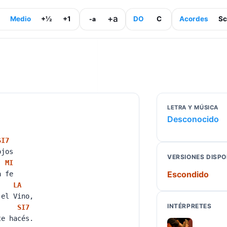
+a
Medio
+½
+1
DO
C
Acordes
Sc
-a
LETRA Y MÚSICA
Desconocido
SI
7
 ojos
VERSIONES DISPO
MI
Escondido
la fe
LA
 el Vino,
INTÉRPRETES
SI
7
te hacés.