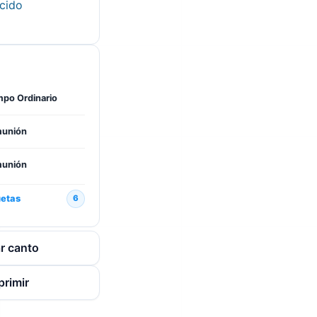
cido
po Ordinario
unión
unión
uetas
6
r canto
primir