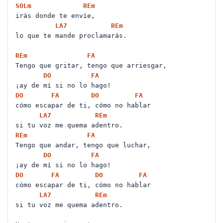
SOL
m
RE
m
irás donde te envíe,
LA
7
RE
m
lo que te mande proclamarás.
RE
m
FA
Tengo que gritar, tengo que arriesgar,
DO
FA
¡ay de mí si no lo hago!
DO
FA
DO
FA
cómo escapar de ti, cómo no hablar
LA
7
RE
m
si tu voz me quema adentro.
RE
m
FA
Tengo que andar, tengo que luchar,
DO
FA
¡ay de mí si no lo hago!
DO
FA
DO
FA
cómo escapar de ti, cómo no hablar
LA
7
RE
m
si tu voz me quema adentro.