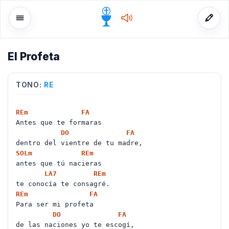
El Profeta
o
TONO:
RE
RE
m
FA
Antes que te formaras
DO
FA
dentro del vientre de tu madre,
SOL
m
RE
m
antes que tú nacieras
LA
7
RE
m
te conocía te consagré.
RE
m
FA
Para ser mi profeta
DO
FA
de las naciones yo te escogí,