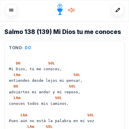
Salmo 138 (139) Mi Dios tu me conoces
o
TONO:
DO
DO
SOL
Mi Dios, tú me conoces,
LA
m
SOL
entiendes desde lejos mi pensar,
DO
SOL
adviertes mi andar y mi reposo,
LA
m
SOL
conoces todos mis caminos.
LA
m
SOL
Pues aún no está la palabra en mi voz
LA
m
SOL