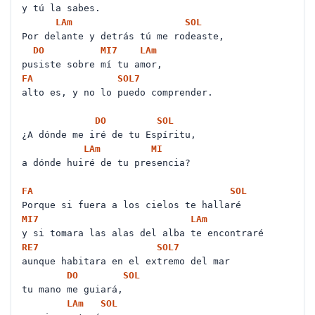
y tú la sabes.
LA
m
SOL
Por delante y detrás tú me rodeaste,
DO
MI
7
LA
m
pusiste sobre mí tu amor,
FA
SOL
7
alto es, y no lo puedo comprender.
DO
SOL
¿A dónde me iré de tu Espíritu,
LA
m
MI
a dónde huiré de tu presencia?
FA
SOL
Porque si fuera a los cielos te hallaré
MI
7
LA
m
y si tomara las alas del alba te encontraré
RE
7
SOL
7
aunque habitara en el extremo del mar
DO
SOL
tu mano me guiará,
LA
m
SOL