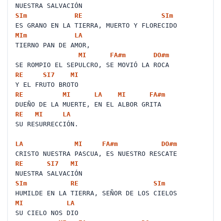
NUESTRA SALVACIÓN
SI
m
RE
SI
m
ES GRANO EN LA TIERRA, MUERTO Y FLORECIDO
MI
m
LA
TIERNO PAN DE AMOR,
MI
FA#
m
DO#
m
SE ROMPIO EL SEPULCRO, SE MOVIÓ LA ROCA
RE
SI
7
MI
Y EL FRUTO BROTO
RE
MI
LA
MI
FA#
m
DUEÑO DE LA MUERTE, EN EL ALBOR GRITA
RE
MI
LA
SU RESURRECCIÓN.
LA
MI
FA#
m
DO#
m
CRISTO NUESTRA PASCUA, ES NUESTRO RESCATE
RE
SI
7
MI
NUESTRA SALVACIÓN
SI
m
RE
SI
m
HUMILDE EN LA TIERRA, SEÑOR DE LOS CIELOS
MI
LA
SU CIELO NOS DIO