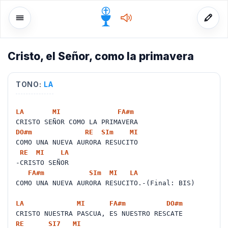
Cristo, el Señor, como la primavera
o
TONO:
LA
LA
MI
FA#
m
CRISTO SEÑOR COMO LA PRIMAVERA
DO#
m
RE
SI
m
MI
COMO UNA NUEVA AURORA RESUCITO
RE
MI
LA
-CRISTO SEÑOR
FA#
m
SI
m
MI
LA
COMO UNA NUEVA AURORA RESUCITO.-(Final: BIS)
LA
MI
FA#
m
DO#
m
CRISTO NUESTRA PASCUA, ES NUESTRO RESCATE
RE
SI
7
MI