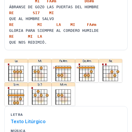
MI
FA#
m
DO#
m
ÁBRANSE DE GOZO LAS PUERTAS DEL HOMBRE
RE
SI
7
MI
QUE AL HOMBRE SALVO
RE
MI
LA
MI
FA#
m
GLORIA PARA SIEMPRE AL CORDERO HUMILDE
RE
MI
LA
QUE NOS REDIMIÓ.
LETRA
Texto Litúrgico
MÚSICA