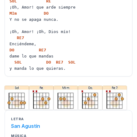
SOL
RE
¡Oh, Amor! que arde siempre
MI
m
DO
Y no se apaga nunca.
¡Oh, Amor! ¡Oh, Dios mío!
RE
7
Enciéndeme,
DO
RE
7
dame lo que mandas
SOL
DO
RE
7
SOL
y manda lo que quieras.
LETRA
San Agustín
MÚSICA