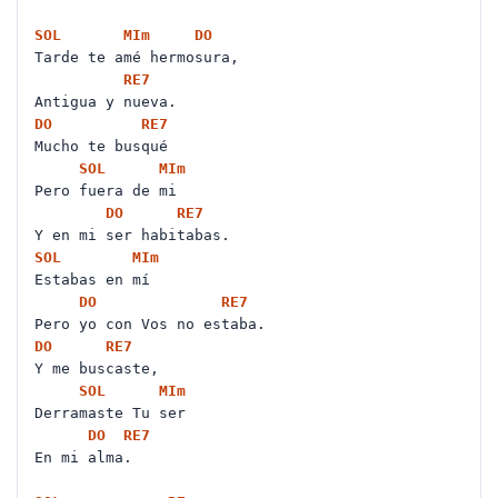
SOL
MI
m
DO
Tarde te amé hermosura,
RE
7
Antigua y nueva.
DO
RE
7
Mucho te busqué
SOL
MI
m
Pero fuera de mi
DO
RE
7
Y en mi ser habitabas.
SOL
MI
m
Estabas en mí
DO
RE
7
Pero yo con Vos no estaba.
DO
RE
7
Y me buscaste,
SOL
MI
m
Derramaste Tu ser
DO
RE
7
En mi alma.