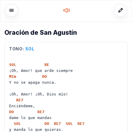
Oración de San Agustín
o
TONO:
SOL
SOL
RE
¡Oh, Amor! que arde siempre
MI
m
DO
Y no se apaga nunca.
¡Oh, Amor! ¡Oh, Dios mío!
RE
7
Enciéndeme,
DO
RE
7
dame lo que mandas
SOL
DO
RE
7
SOL
RE
7
y manda lo que quieras.