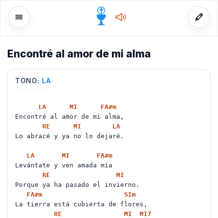
Encontré al amor de mi alma
o
TONO:
LA
LA
MI
FA#
m
Encontré al amor de mi alma,
RE
MI
LA
Lo abracé y ya no lo dejaré.
LA
MI
FA#
m
Levántate y ven amada mía
RE
MI
Porque ya ha pasado el invierno.
FA#
m
SI
m
La tierra está cubierta de flores,
RE
MI
MI
7