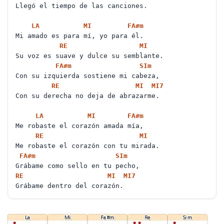
Llegó el tiempo de las canciones.
LA
MI
FA#
m
Mi amado es para mí, yo para él.
RE
MI
Su voz es suave y dulce su semblante.
FA#
m
SI
m
Con su izquierda sostiene mi cabeza,
RE
MI
MI
7
Con su derecha no deja de abrazarme.
LA
MI
FA#
m
Me robaste el corazón amada mía,
RE
MI
Me robaste el corazón con tu mirada.
FA#
m
SI
m
Grábame como sello en tu pecho,
RE
MI
MI
7
Grábame dentro del corazón.