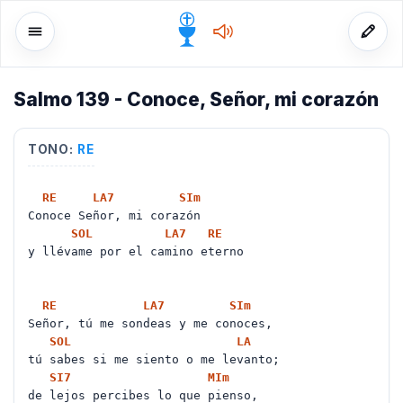
Salmo 139 - Conoce, Señor, mi corazón
o
TONO:
RE
RE
LA
7
SI
m
Conoce Señor, mi corazón
SOL
LA
7
RE
y llévame por el camino eterno
RE
LA
7
SI
m
Señor, tú me sondeas y me conoces,
SOL
LA
tú sabes si me siento o me levanto;
SI
7
MI
m
de lejos percibes lo que pienso,