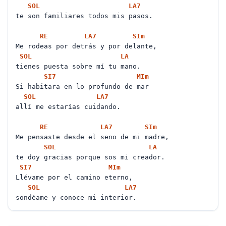
SOL
LA
7
te son familiares todos mis pasos.
RE
LA
7
SI
m
Me rodeas por detrás y por delante,
SOL
LA
tienes puesta sobre mí tu mano.
SI
7
MI
m
Si habitara en lo profundo de mar
SOL
LA
7
allí me estarías cuidando.
RE
LA
7
SI
m
Me pensaste desde el seno de mi madre,
SOL
LA
te doy gracias porque sos mi creador.
SI
7
MI
m
Llévame por el camino eterno,
SOL
LA
7
sondéame y conoce mi interior.