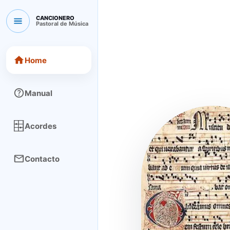
CANCIONERO
Pastoral de Música
CANCIONERO Pastoral de Música
Home
Manual
Acordes
Contacto