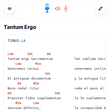
Tantum Ergo
o
TONO:
LA
LA
m
SOL
DO
Tantum ergo Sacramentum Tan sublime Sacram
LA
m
MI
m
Veneremus cernui veneremos inclinad
SOL
Et antiquum documentum y la antigua litu
DO
RE
m
Novo cedat ritui ceda el paso al nue
DO
SOL
Praestet fides supplementum la fe suplemente
MI
m
LA
m
Sensuum defectui. la incapacidad de lo