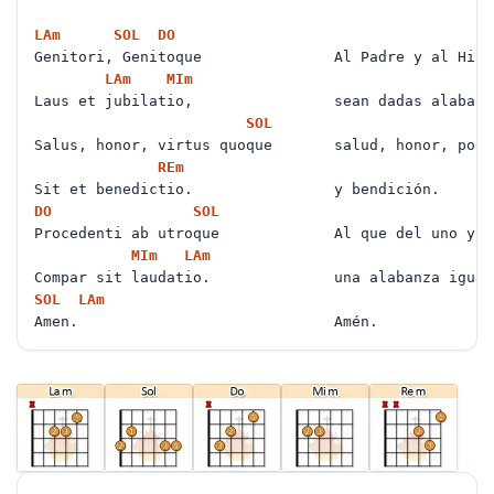
LA
m
SOL
DO
Genitori, Genitoque Al Padre y al Hij
LA
m
MI
m
Laus et jubilatio, sean dadas alabanza
SOL
Salus, honor, virtus quoque salud, honor, pod
RE
m
Sit et benedictio. y bendición.
DO
SOL
Procedenti ab utroque Al que del uno y del
MI
m
LA
m
Compar sit laudatio. una alabanza igual 
SOL
LA
m
Amen. Amén.