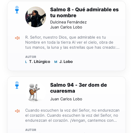
están abatidos. El Señor rescata a sus servidores,
0
Salmo 8 - Qué admirable es
y los que se refugian en Él no serán castigados.
tu nombre
Dulcinea Fernández
Juan Carlos Lobo
R. Señor, nuestro Dios, que admirable es tu
Nombre en toda la tierra Al ver el cielo, obra de
tus manos, la luna y las estrellas que has creado:
qué es el hombre para que pienses en él, el
humano para que lo cuides R. Lo hiciste poco
T. Litúrgico
J. Lobo
L
inferior a los ángeles, lo coronaste de gloria y
M
esplendor; le diste dominio sobre la obra de tus
manos, pusiste todo bajo sus pies. R. Todos los
rebaños y ganados, y hasta los animales salvajes;
las aves del cielo, los peces del mar y cuanto surca
0
Salmo 94 - 3er dom de
los caminos de las aguas. R.
cuaresma
Juan Carlos Lobo
Cuando escuchen la voz del Señor, no endurezcan
el corazón. Cuando escuchen la voz del Señor, no
endurezcan el corazón. ¡Vengan, cantemos con
júbilo al Señor, aclamemos a la Roca que nos salva!
¡Lleguemos hasta él dándole gracias, aclamemos