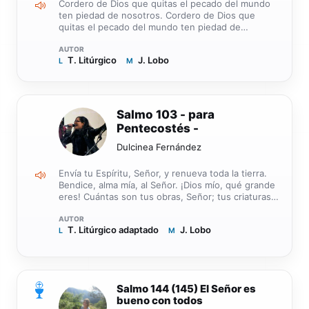
Cordero de Dios que quitas el pecado del mundo
tengo un ángel
ten piedad de nosotros. Cordero de Dios que
quitas el pecado del mundo ten piedad de
nosotros. Cordero de Dios que quitas el pecado
del mundo danos la paz, danos la paz, danos la
T. Litúrgico
J. Lobo
L
paz, danos la paz.
M
1
Salmo 103 - para
Pentecostés -
Dulcinea Fernández
Envía tu Espíritu, Señor, y renueva toda la tierra.
Bendice, alma mía, al Señor. ¡Dios mío, qué grande
eres! Cuántas son tus obras, Señor; tus criaturas
llenan la Tierra. Si les quitas el aliento expiran, y
vuelven a ser polvo; envías tu aliento y los creas, y
T. Litúrgico adaptado
J. Lobo
L
renuevas la faz de la tierra. Gloria a Dios
M
eternamente, goce el Señor con sus obras. Que le
sea agradable mi poema, y yo me alegraré con el
Señor.
Salmo 144 (145) El Señor es
0
bueno con todos