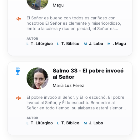
Magu
El Señor es bueno con todos es cariñoso con
nosotros El Señor es clemente y misericordioso,
lento a la cólera y rico en piedad, el Señor es
bueno con todos, es cariñoso con todas sus
criaturas. Que todas tus criaturas te den gracias,
T. Litúrgico
T. Bíblico
J. Lobo
. Magu
L
Señor, que te bendigan tus fieles. Los ojos de
L
M
M
todos te están aguardando, tu les das la comida a
su tiempo. El Señor es justo en todos sus caminos
es bondadoso en todas sus acciones; el Señor
está cerca de los que lo invocan de los que lo
0
Salmo 33 - El pobre invocó
invocan con sinceridad.
al Señor
María Luz Pérez
El pobre invocó al Señor, y Él lo escuchó. El pobre
invocó al Señor, y Él lo escuchó. Bendeciré al
Señor en todo tiempo, su alabanza estará siempre
en mis labios. Mi alma se gloría en el señor: que lo
oigan los humildes y se alegren. El Señor rechaza
T. Litúrgico
T. Bíblico
J. Lobo
L
a los que hacen el mal para borrar su recuerdo de
L
M
la tierra. Cuando ellos claman, el Señor los
escucha y los libra de todas sus angustias. El
Señor está cerca del que sufre y salva a los que