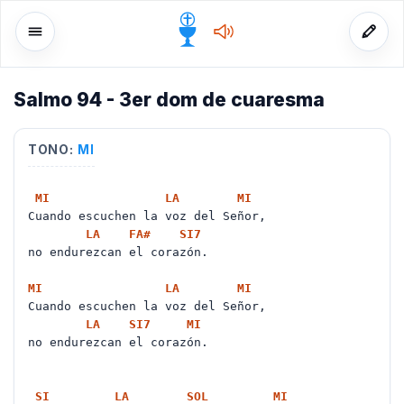
Salmo 94 - 3er dom de cuaresma
o
TONO:
MI
MI
LA
MI
Cuando escuchen la voz del Señor,
LA
FA#
SI
7
no endurezcan el corazón.
MI
LA
MI
Cuando escuchen la voz del Señor,
LA
SI
7
MI
no endurezcan el corazón.
SI
LA
SOL
MI