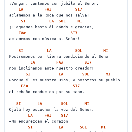
¡Vengan, cantemos con júbilo al Señor,
LA
FA#
SI
7
aclamemos a la Roca que nos salva!
SI
LA
SOL
MI
¡Lleguemos hasta él dándole gracias,
FA#
SI
7
aclamemos con música al Señor!
SI
LA
SOL
MI
Postrémonos por tierra bendiciendo al Señor
LA
FA#
SI
7
nos inclinamos ante nuestro creador!
SI
LA
SOL
MI
Porque él es nuestro Dios, y nosotros su pueblo
FA#
SI
7
el rebaño conducido por su mano.
SI
LA
SOL
MI
Ojalá hoy escuchen la voz del Señor:
LA
FA#
SI
7
«No endurezcan el corazón
SI
LA
SOL
MI