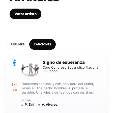
Votar artista
ÁLBUMES
CANCIONES
0
Signo de esperanza
Coro Congreso Eucarístico Nacional
año 2000
Queremos ser una Iglesia servidora del Señor,
Jesús el Dios hecho hombre, el profeta, el
servidor. Una Iglesia de testigos con mártires
donde son protagonistas los pobres y hombre
nuevo el pecador. Signo de esperanza, causa de
P. Zini
A. Alvarez
L
alegría, con Santa María y un Jesús pascual, la
M
gente se siente siendo servidora, que es