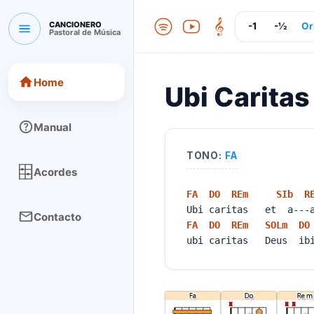
CANCIONERO
-1
-½
Or
Pastoral de Música
CANCIONERO Pastoral de Música
Home
Ubi Caritas
Manual
TONO:
FA
Acordes
FA
DO
RE
m
SIb
R
Ubi caritas et a---
Contacto
FA
DO
RE
m
SOL
m
DO
ubi caritas Deus ibi