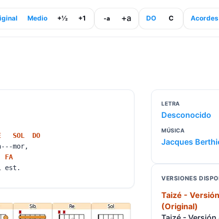
+a
iginal
Medio
+½
+1
DO
C
Acordes
-a
LETRA
Desconocido
MÚSICA
E
SOL
DO
Jacques Berthi
a---mor,
FA
 est.
VERSIONES DISPO
Taizé - Versión
(Original)
Taizé - Versión