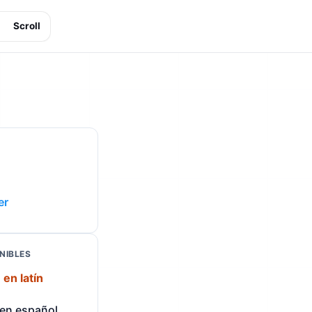
Scroll
er
NIBLES
 en latín
 en español