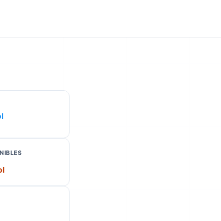
l
NIBLES
ol