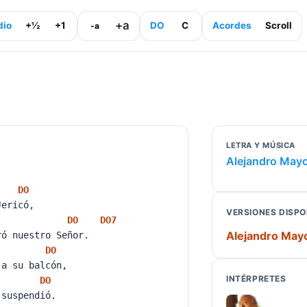
+a
dio
+½
+1
DO
C
Acordes
Scroll
-a
LETRA Y MÚSICA
Alejandro Mayo
DO
 Jericó,
VERSIONES DISPO
DO
DO
7
Alejandro May
ró nuestro Señor.
DO
 a su balcón,
INTÉRPRETES
DO
 suspendió.