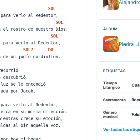
Alejandr
SOL
 para verlo al Redentor,
SOL
a el rostro de nuestro Dios.
ÁLBUM
SOL
, para verlo al Redentor,
Piedra L
SOL
7
DO
a de un judío gordinflón.
recorrió
ETIQUETAS
e descubrió,
Tiempo
 luz se le encendió
Cua
Litúrgico
tada por Jacob.
Sacramento
Reco
 para verlo al Redentor,
cerca en su misma dirección.
Género
Folc
musical
mientras crece su emoción,
aldas al oír aquella voz.
Ver todas las etiq
 por hoy mi hogar,