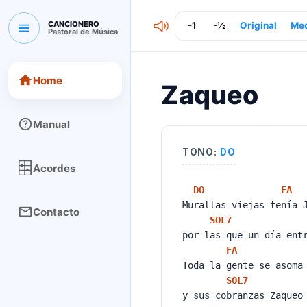
CANCIONERO
-1
-½
Original
Me
Pastoral de Música
CANCIONERO Pastoral de Música
Home
Zaqueo
Manual
TONO:
DO
Acordes
DO
FA
Murallas viejas tenía
Contacto
SOL
7
por las que un día ent
FA
Toda la gente se asoma
SOL
7
y sus cobranzas Zaqueo