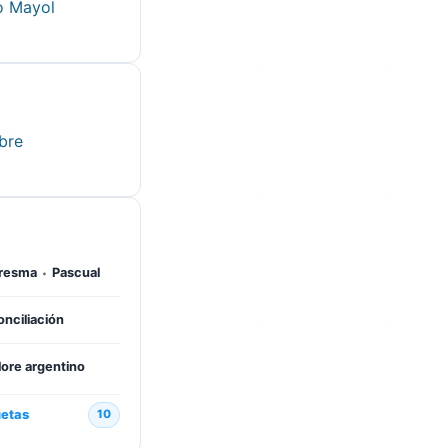
o Mayol
ibre
·
resma
Pascual
nciliación
lore argentino
uetas
10