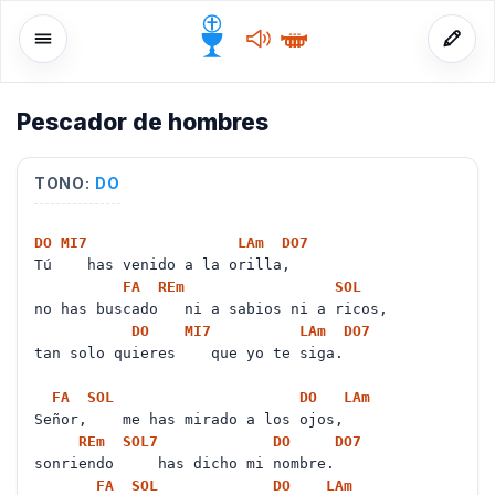
Pescador de hombres
o
TONO:
DO
DO
MI
7
LA
m
DO
7
Tú has venido a la orilla,
FA
RE
m
SOL
no has buscado ni a sabios ni a ricos,
DO
MI
7
LA
m
DO
7
tan solo quieres que yo te siga.
FA
SOL
DO
LA
m
Señor, me has mirado a los ojos,
RE
m
SOL
7
DO
DO
7
sonriendo has dicho mi nombre.
FA
SOL
DO
LA
m