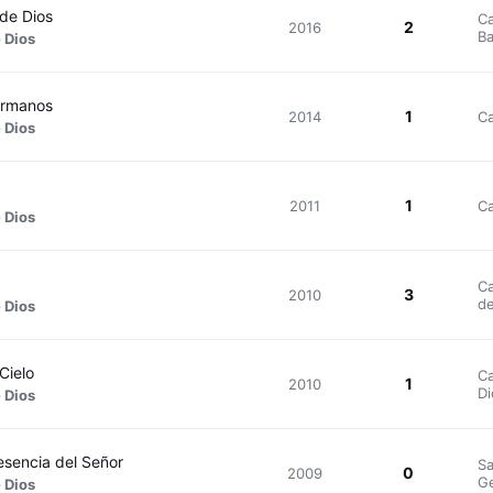
de Dios
Ca
2
2016
B
 Dios
ermanos
1
2014
Ca
 Dios
1
2011
Ca
 Dios
Ca
3
2010
de
 Dios
Cielo
Ca
1
2010
Di
 Dios
esencia del Señor
Sa
0
2009
Ge
 Dios