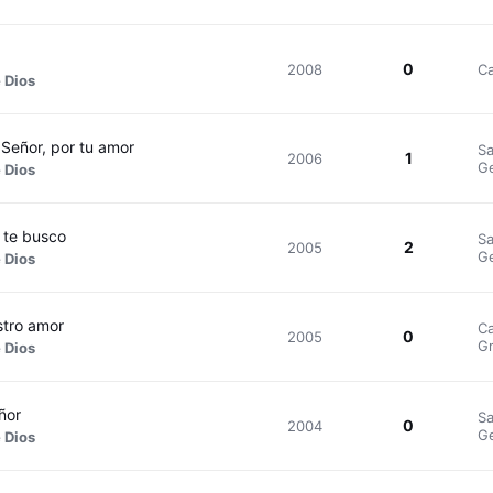
0
2008
Ca
 Dios
 Señor, por tu amor
Sa
1
2006
Ge
 Dios
 te busco
Sa
2
2005
Ge
 Dios
tro amor
Ca
0
2005
Gr
 Dios
ñor
Sa
0
2004
Ge
 Dios