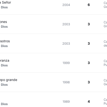
a Señor
Ca
6
2004
Ge
 Dios
zones
Ca
3
2003
Gr
 Dios
sotros
Ca
3
2003
de
 Dios
eranza
Ca
3
1999
Pu
 Dios
empo grande
Ca
3
1998
Ge
 Dios
Ca
4
1989
Pu
 Dios