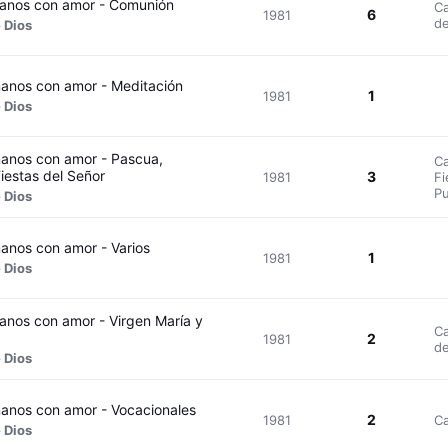
anos con amor - Comunión
Ca
6
1981
de
 Dios
nos con amor - Meditación
1
1981
 Dios
nos con amor - Pascua,
Ca
iestas del Señor
3
1981
Fi
Pu
 Dios
nos con amor - Varios
1
1981
 Dios
nos con amor - Virgen María y
Ca
2
1981
de
 Dios
nos con amor - Vocacionales
2
1981
Ca
 Dios