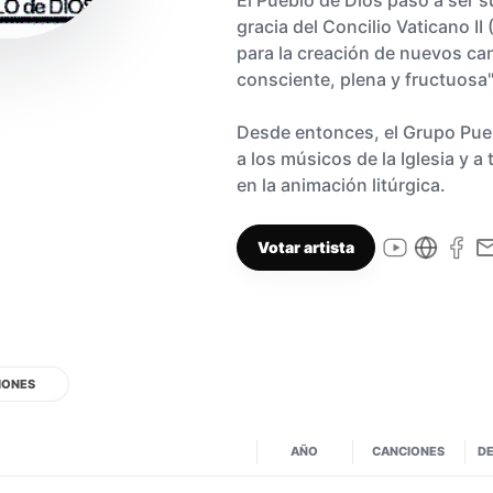
El Pueblo de Dios pasó a ser su
gracia del Concilio Vaticano II
para la creación de nuevos can
consciente, plena y fructuosa"
Desde entonces, el Grupo Pueb
a los músicos de la Iglesia y a
en la animación litúrgica.
Votar artista
IONES
AÑO
CANCIONES
DE