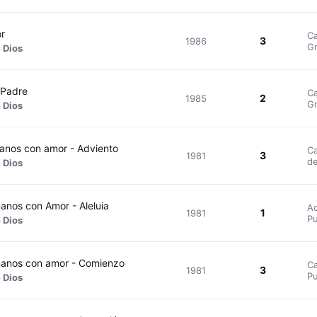
or
Ca
3
1986
Gr
 Dios
 Padre
Ca
2
1985
Gr
 Dios
nos con amor - Adviento
Ca
3
1981
de
 Dios
nos con Amor - Aleluia
Ac
1
1981
Pu
 Dios
anos con amor - Comienzo
Ca
3
1981
Pu
 Dios