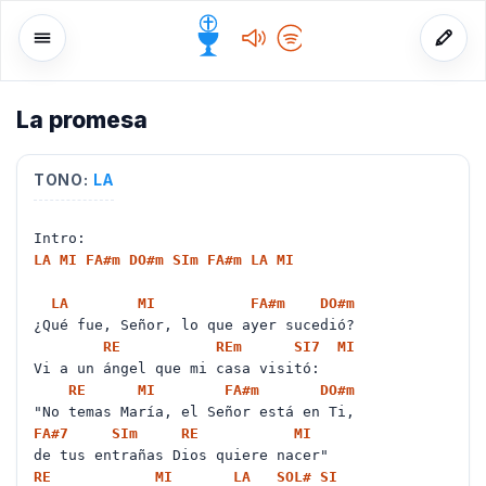
La promesa
o
TONO:
LA
Intro:
LA
MI
FA#
m
DO#
m
SI
m
FA#
m
LA
MI
LA
MI
FA#
m
DO#
m
¿Qué fue, Señor, lo que ayer sucedió?
RE
RE
m
SI
7
MI
Vi a un ángel que mi casa visitó:
RE
MI
FA#
m
DO#
m
"No temas María, el Señor está en Ti,
FA#
7
SI
m
RE
MI
de tus entrañas Dios quiere nacer"
RE
MI
LA
SOL#
SI