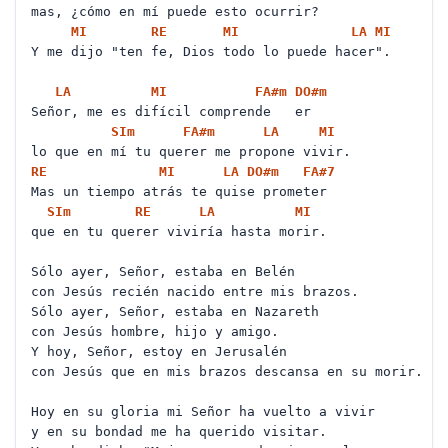
mas, ¿cómo en mí puede esto ocurrir?
MI
RE
MI
LA
MI
Y me dijo "ten fe, Dios todo lo puede hacer".
LA
MI
FA#
m
DO#
m
Señor, me es difícil comprende er
SI
m
FA#
m
LA
MI
lo que en mí tu querer me propone vivir.
RE
MI
LA
DO#
m
FA#
7
Mas un tiempo atrás te quise prometer
SI
m
RE
LA
MI
que en tu querer viviría hasta morir.
Sólo ayer, Señor, estaba en Belén
con Jesús recién nacido entre mis brazos.
Sólo ayer, Señor, estaba en Nazareth
con Jesús hombre, hijo y amigo.
Y hoy, Señor, estoy en Jerusalén
con Jesús que en mis brazos descansa en su morir.
Hoy en su gloria mi Señor ha vuelto a vivir
y en su bondad me ha querido visitar.