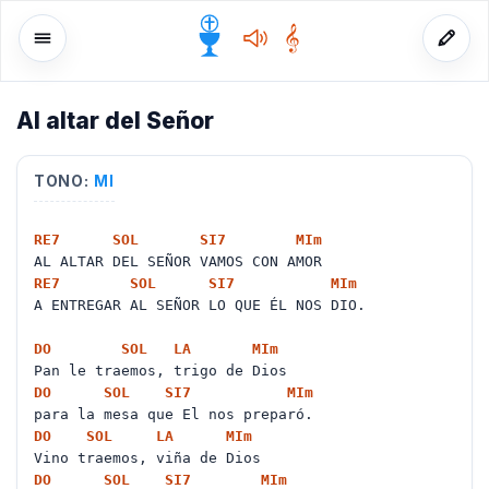
Al altar del Señor
o
TONO:
MI
RE
7
SOL
SI
7
MI
m
AL ALTAR DEL SEÑOR VAMOS CON AMOR
RE
7
SOL
SI
7
MI
m
A ENTREGAR AL SEÑOR LO QUE ÉL NOS DIO.
DO
SOL
LA
MI
m
Pan le traemos, trigo de Dios
DO
SOL
SI
7
MI
m
para la mesa que El nos preparó.
DO
SOL
LA
MI
m
Vino traemos, viña de Dios
DO
SOL
SI
7
MI
m