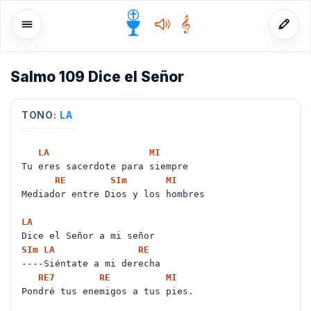
Salmo 109 Dice el Señor
o
TONO:
LA
LA
MI
Tu eres sacerdote para siempre
RE
SI
m
MI
Mediador entre Dios y los hombres
LA
Dice el Señor a mi señor
SI
m
LA
RE
----Siéntate a mi derecha
RE
7
RE
MI
Pondré tus enemigos a tus pies.